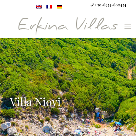
+30-6974-600474
Villa Niovi