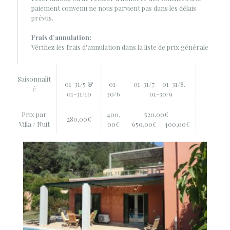
paiement convenu ne nous parvient pas dans les délais
prévus.
Frais d’annulation:
Vérifiez les frais d'annulation dans la liste de prix générale
Saisonnalit
01-31/5 &
01-
01-31/7 01-31/8.
é
01-31/10
30/6
01-30/9
Prix ​​par
400,
520,00€
280,00€
Villa / Nuit
00€
650,00€ 400,00€