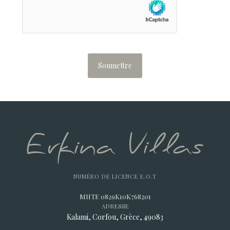
NUMÉRO DE LICENCE E.O.T
MHTE 0829K10K768201
ADRESSE
Kalami, Corfou, Grèce, 49083