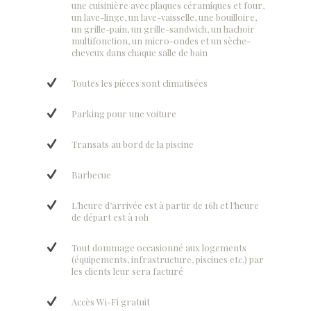
une cuisinière avec plaques céramiques et four,
un lave-linge, un lave-vaisselle, une bouilloire,
un grille-pain, un grille-sandwich, un hachoir
multifonction, un micro-ondes et un sèche-
cheveux dans chaque salle de bain
Toutes les pièces sont climatisées
Parking pour une voiture
Transats au bord de la piscine
Barbecue
L’heure d’arrivée est à partir de 16h et l’heure
de départ est à 10h
Tout dommage occasionné aux logements
(équipements, infrastructure, piscines etc.) par
les clients leur sera facturé
Accès Wi-Fi gratuit